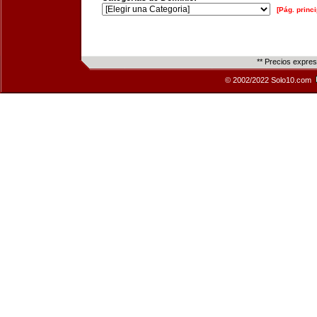
[Pág. princi
** Precios expre
© 2002/2022 Solo10.com