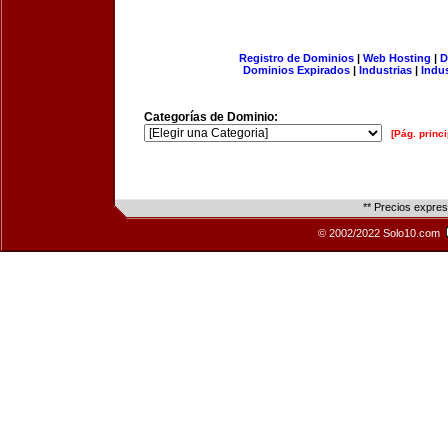
Registro de Dominios
|
Web Hosting
|
D
Dominios Expirados
|
Industrias
|
Indu
Categorías de Dominio:
[Pág. princi
** Precios expre
© 2002/2022 Solo10.com