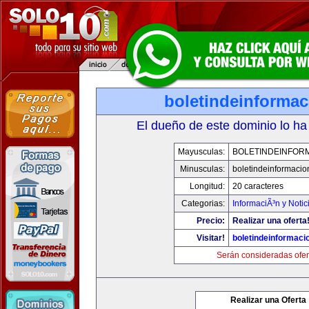
boletindeinforma
El dueño de este dominio lo ha
Mayusculas:
BOLETINDEINFOR
Minusculas:
boletindeinformaci
Longitud:
20 caracteres
Categorias:
InformaciÃ³n y Notic
Precio:
Realizar una oferta
Visitar!
boletindeinformaci
Serán consideradas ofer
Realizar una Oferta