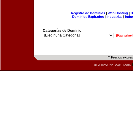
Registro de Dominios
|
Web Hosting
|
D
Dominios Expirados
|
Industrias
|
Indu
Categorías de Dominio:
[Pág. princi
** Precios expre
© 2002/2022 Solo10.com