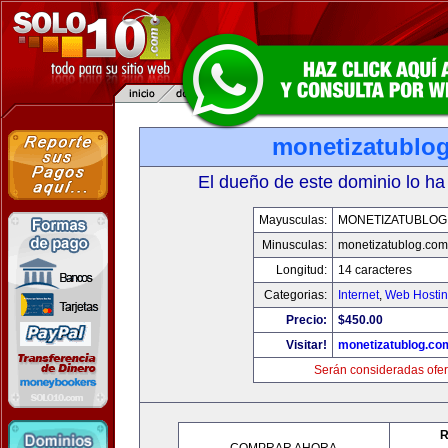
monetizatublo
El dueño de este dominio lo ha
Mayusculas:
MONETIZATUBLOG
Minusculas:
monetizatublog.com
Longitud:
14 caracteres
Categorias:
Internet
,
Web Hostin
Precio:
$450.00
Visitar!
monetizatublog.co
Serán consideradas ofer
R