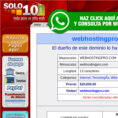
webhostingpr
El dueño de este dominio lo ha
Mayusculas:
WEBHOSTINGPRO.COM
Minusculas:
webhostingpro.com
Longitud:
13 caracteres
Categorias:
Internet
,
TecnologÃ­a
,
Web 
Precio:
$20,000.00
Visitar!
webhostingpro.com
Serán consideradas ofer
R