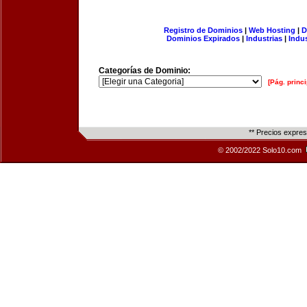
Registro de Dominios
|
Web Hosting
|
D
Dominios Expirados
|
Industrias
|
Indu
Categorías de Dominio:
[Pág. princi
** Precios expre
© 2002/2022 Solo10.com