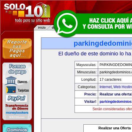
parkingdedomin
El dueño de este dominio lo ha
Mayusculas:
PARKINGDEDOMIN
Minusculas:
parkingdedominios
Longitud:
17 caracteres
Categorias:
Internet
,
Web Hostin
Precio:
Realizar una oferta
Visitar!
parkingdedominio
Serán consideradas ofer
Realizar una Oferta