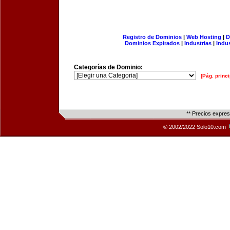
Registro de Dominios
|
Web Hosting
|
D
Dominios Expirados
|
Industrias
|
Indu
Categorías de Dominio:
[Pág. princi
** Precios expre
© 2002/2022 Solo10.com