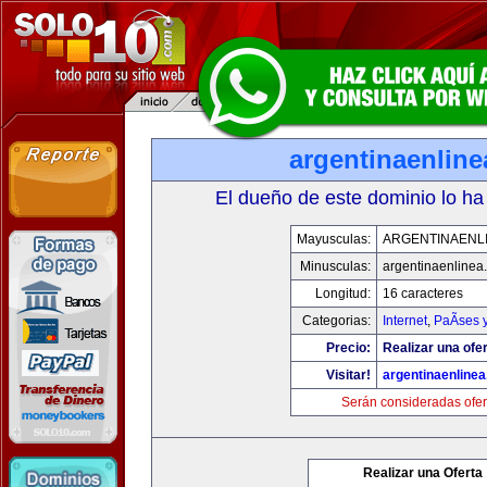
argentinaenlin
El dueño de este dominio lo ha
Mayusculas:
ARGENTINAENL
Minusculas:
argentinaenlinea
Longitud:
16 caracteres
Categorias:
Internet
,
PaÃ­ses 
Precio:
Realizar una ofer
Visitar!
argentinaenline
Serán consideradas ofer
Realizar una Oferta