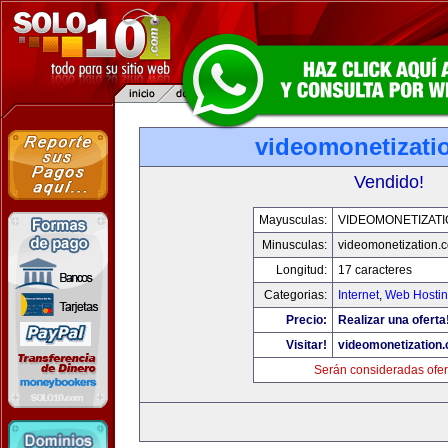
videomonetizati
Vendido!
Mayusculas:
VIDEOMONETIZAT
Minusculas:
videomonetization.
Longitud:
17 caracteres
Categorias:
Internet
,
Web Hostin
Precio:
Realizar una oferta
Visitar!
videomonetization
Serán consideradas ofer