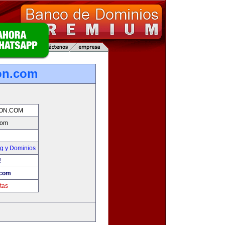
on.com
ION.COM
com
g y Dominios
!
.com
tas