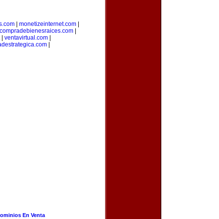
s.com
|
monetizeinternet.com
|
compradebienesraices.com
|
|
ventavirtual.com
|
adestrategica.com
|
ominios En Venta