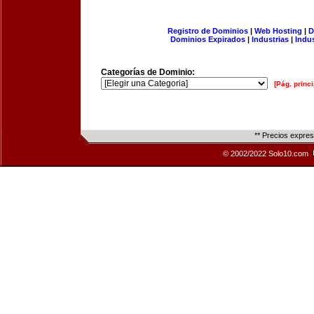
Registro de Dominios
|
Web Hosting
|
D
Dominios Expirados
|
Industrias
|
Indu
Categorías de Dominio:
[Pág. princi
** Precios expre
© 2002/2022 Solo10.com