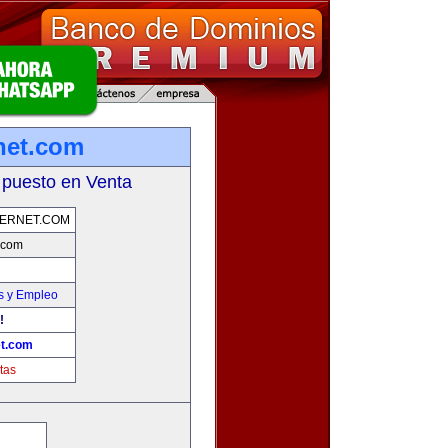
rnet.com
 puesto en Venta
TERNET.COM
t.com
s y Empleo
!
et.com
tas