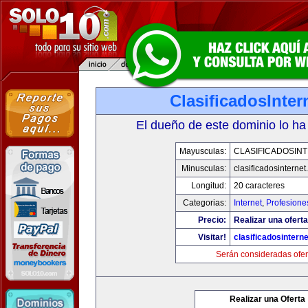
ClasificadosInte
El dueño de este dominio lo ha
Mayusculas:
CLASIFICADOSIN
Minusculas:
clasificadosinterne
Longitud:
20 caracteres
Categorias:
Internet
,
Profesione
Precio:
Realizar una oferta
Visitar!
clasificadosintern
Serán consideradas ofer
Realizar una Oferta