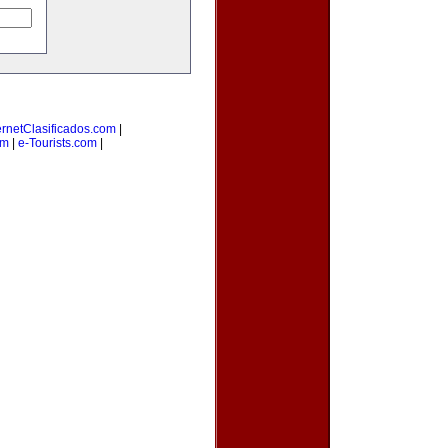
ernetClasificados.com
|
om
|
e-Tourists.com
|