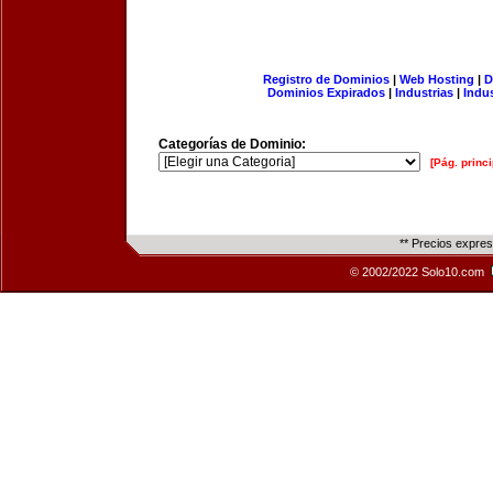
Registro de Dominios
|
Web Hosting
|
D
Dominios Expirados
|
Industrias
|
Indu
Categorías de Dominio:
[Pág. princi
** Precios expre
© 2002/2022 Solo10.com