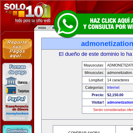
admonetizatio
El dueño de este dominio lo ha
Mayusculas:
ADMONETIZAT
Minusculas:
admonetization
Longitud:
14 caracteres
Categorias:
Internet
Precio:
$2,150.00
Visitar!
admonetizatio
Serán consideradas ofer
R