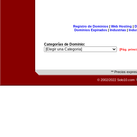
Registro de Dominios
|
Web Hosting
|
D
Dominios Expirados
|
Industrias
|
Indu
Categorías de Dominio:
[Pág. princi
** Precios expre
© 2002/2022 Solo10.com