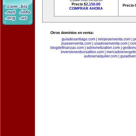
COMPRAR AHORA
Precio $
2,150.00
Precio 
COMPRAR AHORA
Otros dominios en venta:
guiadesantiago.com
|
relojesenventa.com
|
p
joyasenventa.com
|
usadosenventa.com
|
co
blogdefinanzas.com
|
admonetization.com
|
gestion
inversionesbursatiles.com
|
mercadoenergeti
autosenalquiler.com
|
guiadive