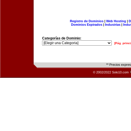
Registro de Dominios
|
Web Hosting
|
D
Dominios Expirados
|
Industrias
|
Indu
Categorías de Dominio:
[Pág. princi
** Precios expre
© 2002/2022 Solo10.com