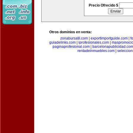
Precio Ofrecido $
Otros dominios en venta:
zonabursatil.com
|
exportimportguide.com
|
f
guiadelinks.com
|
iprofesionales.com
|
maspromoci
paginaprofesional.com
|
barcelonapublicidad.co
rentadeinmuebles.com
|
seleccio