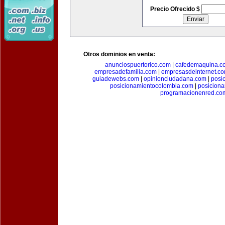
Precio Ofrecido $
Otros dominios en venta:
anunciospuertorico.com
|
cafedemaquina.c
empresadefamilia.com
|
empresasdeinternet.c
guiadewebs.com
|
opinionciudadana.com
|
posi
posicionamientocolombia.com
|
posicion
programacionenred.co