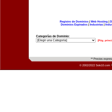
Registro de Dominios
|
Web Hosting
|
D
Dominios Expirados
|
Industrias
|
Indu
Categorías de Dominio:
[Pág. princi
** Precios expre
© 2002/2022 Solo10.com