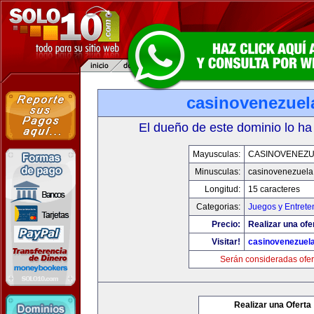
casinovenezuel
El dueño de este dominio lo ha
Mayusculas:
CASINOVENEZ
Minusculas:
casinovenezuela
Longitud:
15 caracteres
Categorias:
Juegos y Entrete
Precio:
Realizar una ofe
Visitar!
casinovenezuel
Serán consideradas ofer
Realizar una Oferta