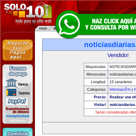
noticiasdiaria
Vendido!
Mayusculas:
NOTICIASDIAR
Minusculas:
noticiasdiarias
Longitud:
15 caracteres
Categorias:
InformaciÃ³n y N
Precio:
Realizar una of
Visitar!
noticiasdiaria
Serán consideradas ofer