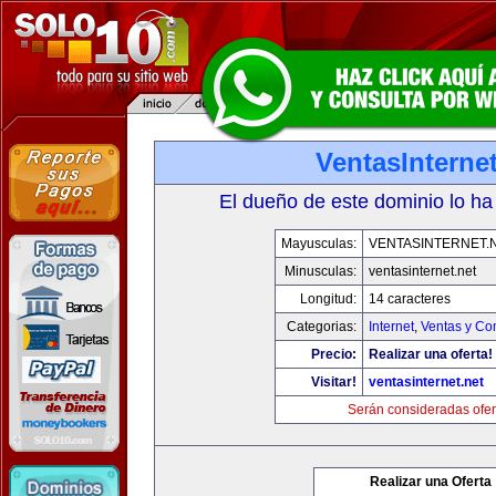
VentasInternet
El dueño de este dominio lo ha
Mayusculas:
VENTASINTERNET.
Minusculas:
ventasinternet.net
Longitud:
14 caracteres
Categorias:
Internet
,
Ventas y Co
Precio:
Realizar una oferta!
Visitar!
ventasinternet.net
Serán consideradas ofer
Realizar una Oferta