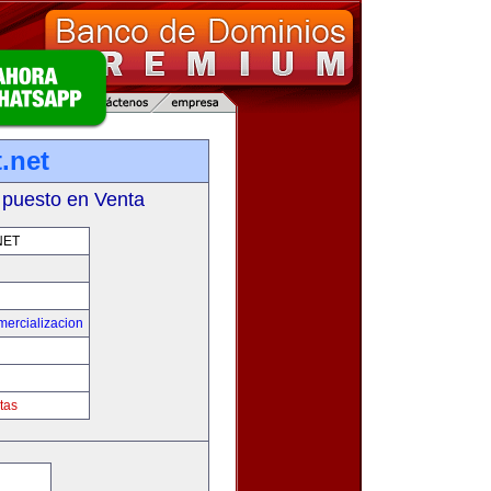
.net
 puesto en Venta
NET
mercializacion
tas