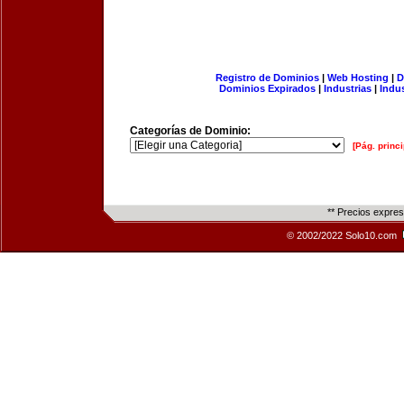
Registro de Dominios
|
Web Hosting
|
D
Dominios Expirados
|
Industrias
|
Indu
Categorías de Dominio:
[Pág. princi
** Precios expre
© 2002/2022 Solo10.com