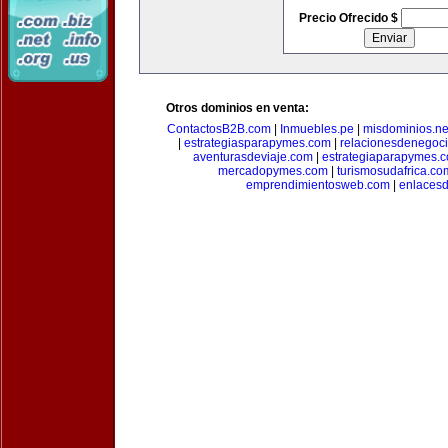
Precio Ofrecido $
Otros dominios en venta:
ContactosB2B.com
|
Inmuebles.pe
|
misdominios.ne
|
estrategiasparapymes.com
|
relacionesdenegoc
aventurasdeviaje.com
|
estrategiaparapymes.
mercadopymes.com
|
turismosudafrica.co
emprendimientosweb.com
|
enlaces