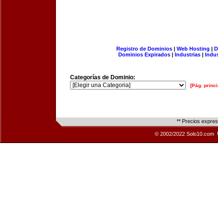
Registro de Dominios
|
Web Hosting
|
D
Dominios Expirados
|
Industrias
|
Indu
Categorías de Dominio:
[Pág. princi
** Precios expre
© 2002/2022 Solo10.com