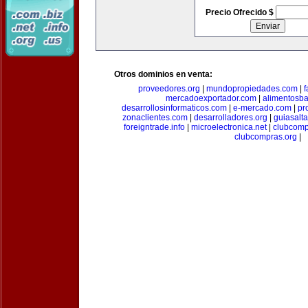
Precio Ofrecido $
Otros dominios en venta:
proveedores.org
|
mundopropiedades.com
|
f
mercadoexportador.com
|
alimentosb
desarrollosinformaticos.com
|
e-mercado.com
|
pr
zonaclientes.com
|
desarrolladores.org
|
guiasalt
foreigntrade.info
|
microelectronica.net
|
clubcom
clubcompras.org
|