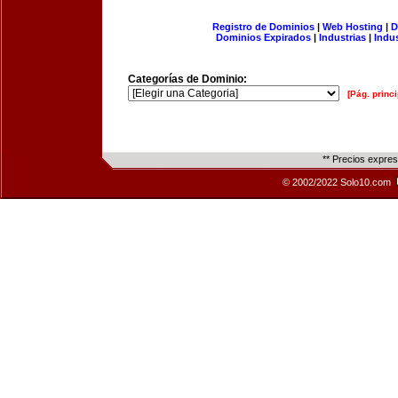
Registro de Dominios
|
Web Hosting
|
D
Dominios Expirados
|
Industrias
|
Indu
Categorías de Dominio:
[Pág. princi
** Precios expre
© 2002/2022 Solo10.com