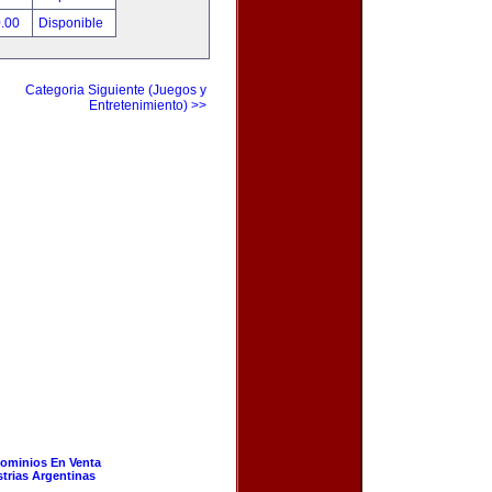
0.00
Disponible
Categoria Siguiente (Juegos y
Entretenimiento) >>
ominios En Venta
strias Argentinas