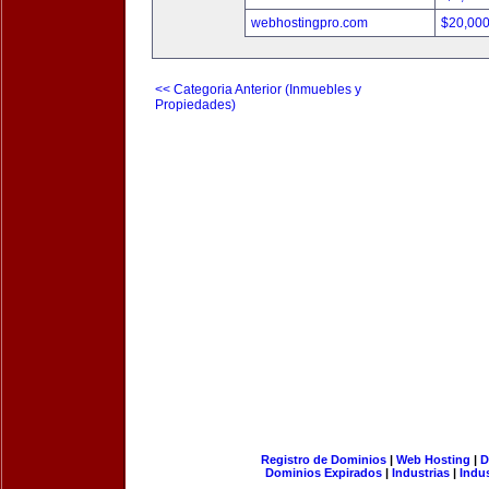
webhostingpro.com
$20,00
<< Categoria Anterior (Inmuebles y
Propiedades)
Registro de Dominios
|
Web Hosting
|
D
Dominios Expirados
|
Industrias
|
Indu