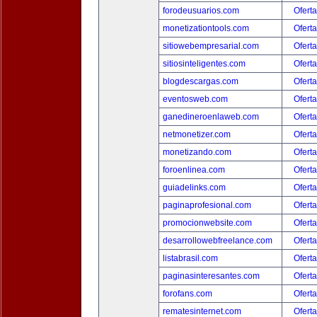
forodeusuarios.com
Oferta
monetizationtools.com
Oferta
sitiowebempresarial.com
Oferta
sitiosinteligentes.com
Oferta
blogdescargas.com
Oferta
eventosweb.com
Oferta
ganedineroenlaweb.com
Oferta
netmonetizer.com
Oferta
monetizando.com
Oferta
foroenlinea.com
Oferta
guiadelinks.com
Oferta
paginaprofesional.com
Oferta
promocionwebsite.com
Oferta
desarrollowebfreelance.com
Oferta
listabrasil.com
Oferta
paginasinteresantes.com
Oferta
forofans.com
Oferta
rematesinternet.com
Oferta