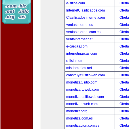
e-sitios.com
Oferta
InternetClasificados.com
Oferta
ClasificadosInternet.com
Oferta
ventasinternet.es
Oferta
ventasinternet.com.es
Oferta
ventainternet.net
Oferta
e-cargas.com
Oferta
internetmarcas.com
Oferta
e-lista.com
Oferta
misdominios.net
Oferta
construyetusitioweb.com
Oferta
monetizatusitio.com
Oferta
monetizartuweb.com
Oferta
monetizatusitioweb.com
Oferta
monetizatuweb.com
Oferta
monetizar.org
Oferta
monetiza.com.es
Oferta
monetizacion.com.es
Oferta