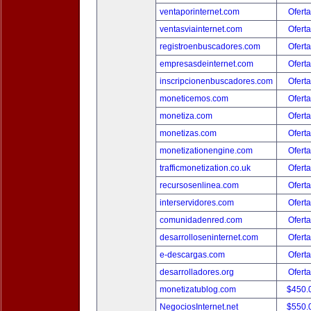
ventaporinternet.com
Oferta
ventasviainternet.com
Oferta
registroenbuscadores.com
Oferta
empresasdeinternet.com
Oferta
inscripcionenbuscadores.com
Oferta
moneticemos.com
Oferta
monetiza.com
Oferta
monetizas.com
Oferta
monetizationengine.com
Oferta
trafficmonetization.co.uk
Oferta
recursosenlinea.com
Oferta
interservidores.com
Oferta
comunidadenred.com
Oferta
desarrolloseninternet.com
Oferta
e-descargas.com
Oferta
desarrolladores.org
Oferta
monetizatublog.com
$450.
NegociosInternet.net
$550.