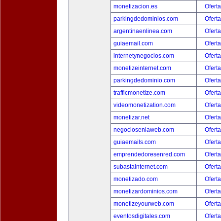
monetizacion.es
Oferta
parkingdedominios.com
Oferta
argentinaenlinea.com
Oferta
guiaemail.com
Oferta
internetynegocios.com
Oferta
monetizeinternet.com
Oferta
parkingdedominio.com
Oferta
trafficmonetize.com
Oferta
videomonetization.com
Oferta
monetizar.net
Oferta
negociosenlaweb.com
Oferta
guiaemails.com
Oferta
emprendedoresenred.com
Oferta
subastainternet.com
Oferta
monetizado.com
Oferta
monetizardominios.com
Oferta
monetizeyourweb.com
Oferta
eventosdigitales.com
Oferta