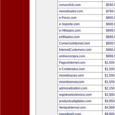
conunclick.com
$550.
monetizador.com
$799.
e-Foros.com
$800.
e-Soporte.com
$800.
e-Afiliados.com
$899.
eAfiliados.com
$899.
ComercioInternet.com
$950.
InternetCustomers.com
$980.
onlinecompra.com
$999.
PagosInternet.com
$1,500
e-Contenidos.com
$1,500
monetizacao.com
$1,500
monetizenow.com
$1,500
admonetization.com
$2,150
registroelectronico.com
$2,900
productosdigitales.com
$4,950
VentasInternet.com
$4,999
monetizalo.com
$9,800